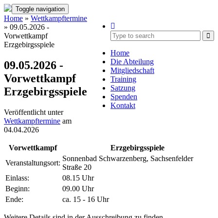
Toggle navigation
Home
»
Wettkampftermine
» 09.05.2026 -
Vorwettkampf
Erzgebirgsspiele
Home
Die Abteilung
09.05.2026 -
Mitgliedschaft
Vorwettkampf
Training
Satzung
Erzgebirgsspiele
Spenden
Kontakt
Veröffentlicht unter
Wettkampftermine
am
04.04.2026
Vorwettkampf
Erzgebirgsspiele
Sonnenbad Schwarzenberg, Sachsenfelder
Veranstaltungsort:
Straße 20
Einlass:
08.15 Uhr
Beginn:
09.00 Uhr
Ende:
ca. 15 - 16 Uhr
Weitere Details sind in der Ausschreibung zu finden.